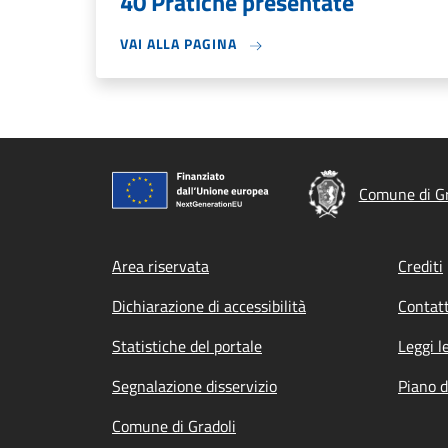
40 Pratiche presentate
VAI ALLA PAGINA
Comune di Gr
Footer menu
Area riservata
Crediti
Dichiarazione di accessibilità
Contatt
Statistiche del portale
Leggi l
Segnalazione disservizio
Piano d
Comune di Gradoli