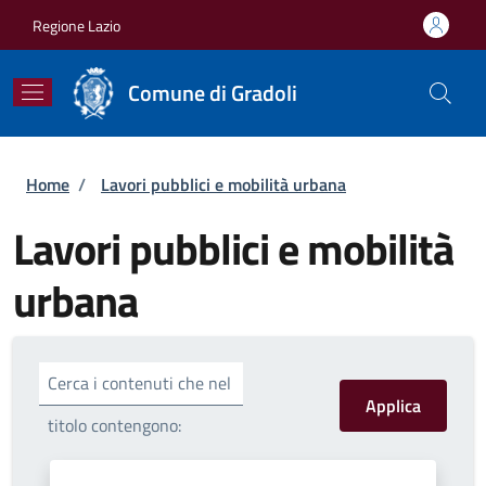
Salta al contenuto principale
Skip to footer content
Regione Lazio
Comune di Gradoli
Briciole di pane
Home
/
Lavori pubblici e mobilità urbana
Lavori pubblici e mobilità
urbana
Cerca i contenuti che nel
titolo contengono: