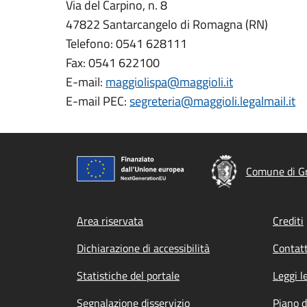
Via del Carpino, n. 8
47822 Santarcangelo di Romagna (RN)
Telefono: 0541 628111
Fax: 0541 622100
E-mail:
maggiolispa@maggioli.it
E-mail PEC:
segreteria@maggioli.legalmail.it
Comune di Gr
Footer menu
Area riservata
Crediti
Dichiarazione di accessibilità
Contatt
Statistiche del portale
Leggi l
Segnalazione disservizio
Piano d