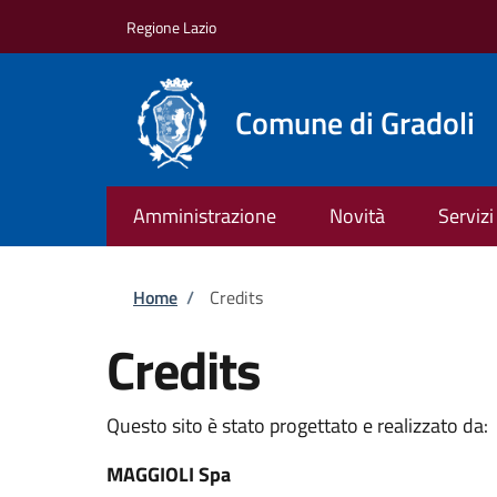
Salta al contenuto principale
Skip to footer content
Regione Lazio
Comune di Gradoli
Amministrazione
Novità
Servizi
Briciole di pane
Home
/
Credits
Credits
Questo sito è stato progettato e realizzato da:
MAGGIOLI Spa