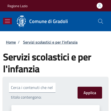
Salta al contenuto principale
Skip to footer content
Regione Lazio
Comune di Gradoli
Briciole di pane
Home
/
Servizi scolastici e per l'infanzia
Servizi scolastici e per
l'infanzia
Cerca i contenuti che nel
titolo contengono: