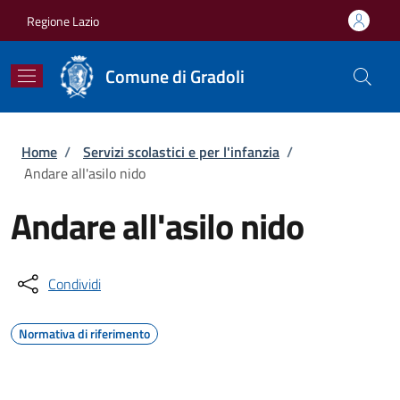
Salta al contenuto principale
Skip to footer content
Regione Lazio
Comune di Gradoli
Briciole di pane
Home
/
Servizi scolastici e per l'infanzia
/
Andare all'asilo nido
Andare all'asilo nido
Condividi
Normativa di riferimento