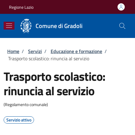
Salta al contenuto principale
Skip to footer content
Regione Lazio
Comune di Gradoli
Briciole di pane
Home
/
Servizi
/
Educazione e formazione
/
Trasporto scolastico: rinuncia al servizio
Trasporto scolastico:
rinuncia al servizio
(Regolamento comunale)
Servizio attivo