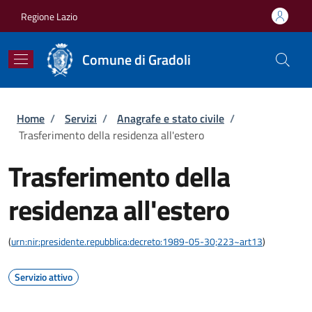
Salta al contenuto principale
Skip to footer content
Regione Lazio
Comune di Gradoli
Briciole di pane
Home
/
Servizi
/
Anagrafe e stato civile
/
Trasferimento della residenza all'estero
Trasferimento della
residenza all'estero
(
urn:nir:presidente.repubblica:decreto:1989-05-30;223~art13
)
Servizio attivo