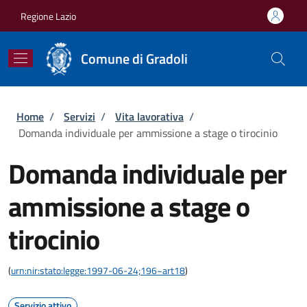
Salta al contenuto principale
Skip to footer content
Regione Lazio
Comune di Gradoli
Briciole di pane
Home
/
Servizi
/
Vita lavorativa
/
Domanda individuale per ammissione a stage o tirocinio
Domanda individuale per
ammissione a stage o
tirocinio
(
urn:nir:stato:legge:1997-06-24;196~art18
)
Servizio attivo