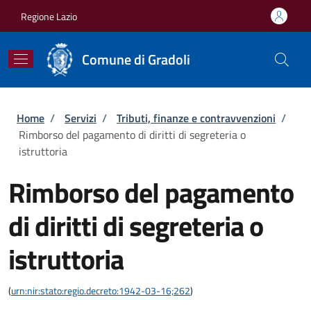
Salta al contenuto principale
Skip to footer content
Regione Lazio
Comune di Gradoli
Briciole di pane
Home
/
Servizi
/
Tributi, finanze e contravvenzioni
/
Rimborso del pagamento di diritti di segreteria o
istruttoria
Rimborso del pagamento
di diritti di segreteria o
istruttoria
(
urn:nir:stato:regio.decreto:1942-03-16;262
)