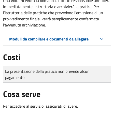
Una volta ricevuta la domanda, l'ufficio responsabile annullerà
immediatamente l'istruttoria e archivierà la pratica. Per
l’istruttoria delle pratiche che prevedono l'emissione di un
provvedimento finale, verrà semplicemente confermata
l'avvenuta archiviazione.
Moduli da compilare e documenti da allegare
Costi
Tipo di pagamento
Importo
La presentazione della pratica non prevede alcun
pagamento
Cosa serve
Per accedere al servizio, assicurati di avere: