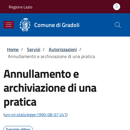
Salta al contenuto principale
Skip to footer content
Regione Lazio
Comune di Gradoli
Briciole di pane
Home
/
Servizi
/
Autorizzazioni
/
Annullamento e archiviazione di una pratica
Annullamento e
archiviazione di una
pratica
(
urn:nir:stato:legge:1990-08-07;241
)
Servizio attivo