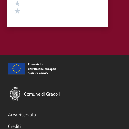
Valuta 2 stelle su 5
Valuta 1 stelle su 5
Comune di Gradoli
Footer menu
Area riservata
Crediti