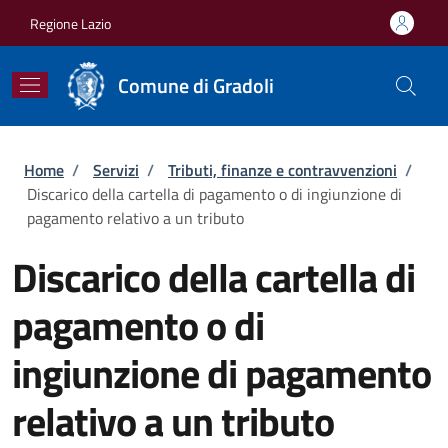
Salta al contenuto principale
Skip to footer content
Regione Lazio
Comune di Gradoli
Briciole di pane
Home
/
Servizi
/
Tributi, finanze e contravvenzioni
/
Discarico della cartella di pagamento o di ingiunzione di
pagamento relativo a un tributo
Discarico della cartella di
pagamento o di
ingiunzione di pagamento
relativo a un tributo