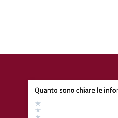
Quanto sono chiare le info
Valutazione
Valuta 5 stelle su 5
Valuta 4 stelle su 5
Valuta 3 stelle su 5