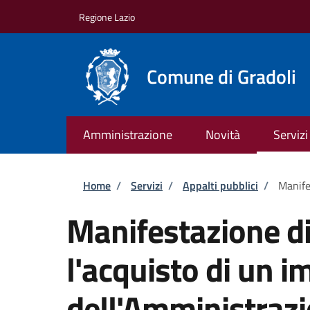
Salta al contenuto principale
Skip to footer content
Regione Lazio
Comune di Gradoli
Amministrazione
Novità
Servizi
Briciole di pane
Home
/
Servizi
/
Appalti pubblici
/
Manife
Manifestazione di
l'acquisto di un i
dell'Amministraz