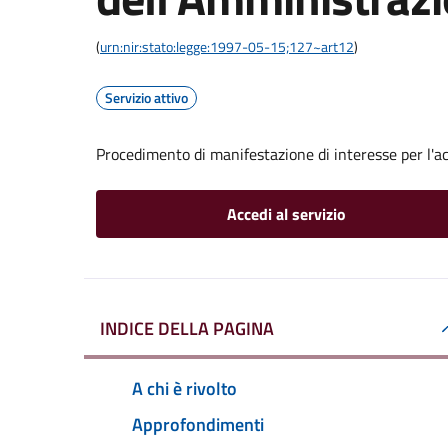
(
urn:nir:stato:legge:1997-05-15;127~art12
)
Servizio attivo
Procedimento di manifestazione di interesse per l'a
Accedi al servizio
INDICE DELLA PAGINA
A chi è rivolto
Approfondimenti