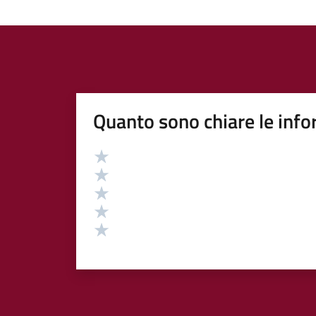
Quanto sono chiare le info
Valutazione
Valuta 5 stelle su 5
Valuta 4 stelle su 5
Valuta 3 stelle su 5
Valuta 2 stelle su 5
Valuta 1 stelle su 5