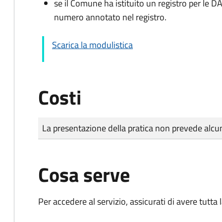
se il Comune ha istituito un registro per le 
numero annotato nel registro.
Scarica la modulistica
Costi
Tipo di pagamento
Importo
La presentazione della pratica non prevede al
Cosa serve
Per accedere al servizio, assicurati di avere tutt