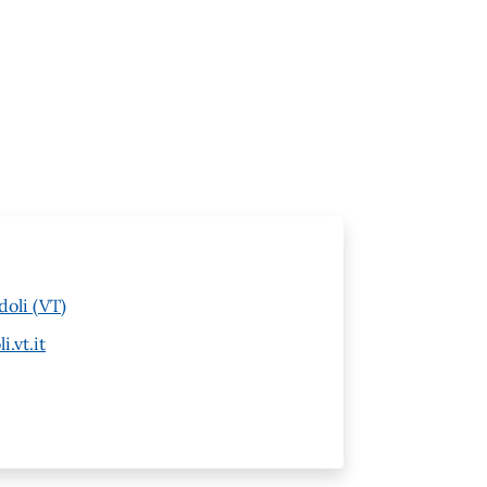
doli (VT)
.vt.it