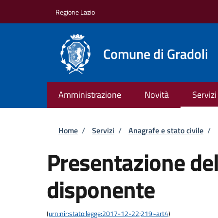
Salta al contenuto principale
Skip to footer content
Regione Lazio
Comune di Gradoli
Amministrazione
Novità
Servizi
Briciole di pane
Home
/
Servizi
/
Anagrafe e stato civile
/
Presentazione del
disponente
(
urn:nir:stato:legge:2017-12-22;219~art4
)