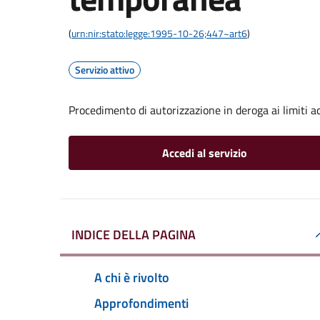
(
urn:nir:stato:legge:1995-10-26;447~art6
)
Servizio attivo
Procedimento di autorizzazione in deroga ai limiti ac
Accedi al servizio
INDICE DELLA PAGINA
A chi è rivolto
Approfondimenti