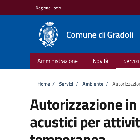
Salta al contenuto principale
Skip to footer content
Regione Lazio
Comune di Gradoli
Amministrazione
Novità
Servizi
Briciole di pane
Home
/
Servizi
/
Ambiente
/
Autorizzazion
Autorizzazione in 
acustici per attivit
temporanea