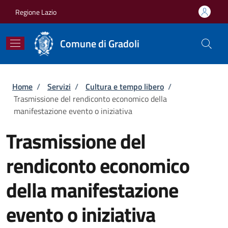
Salta al contenuto principale
Skip to footer content
Regione Lazio
Comune di Gradoli
Briciole di pane
Home
/
Servizi
/
Cultura e tempo libero
/
Trasmissione del rendiconto economico della
manifestazione evento o iniziativa
Trasmissione del
rendiconto economico
della manifestazione
evento o iniziativa