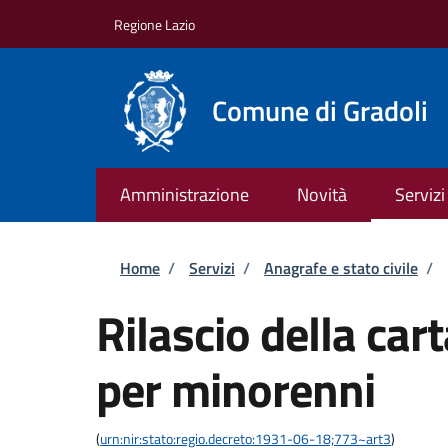
Salta al contenuto principale
Skip to footer content
Regione Lazio
Comune di Gradoli
Amministrazione
Novità
Servizi
Briciole di pane
Home
/
Servizi
/
Anagrafe e stato civile
/
Rilascio della car
per minorenni
(
urn:nir:stato:regio.decreto:1931-06-18;773~art3
)