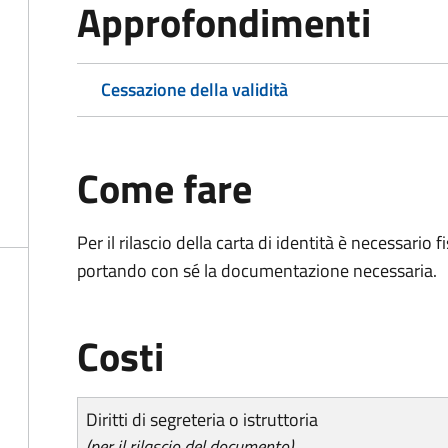
Approfondimenti
Cessazione della validità
Come fare
Per il rilascio della carta di identità è necessar
portando con sé la documentazione necessaria.
Costi
Diritti di segreteria o istruttoria
(per il rilascio del documento)