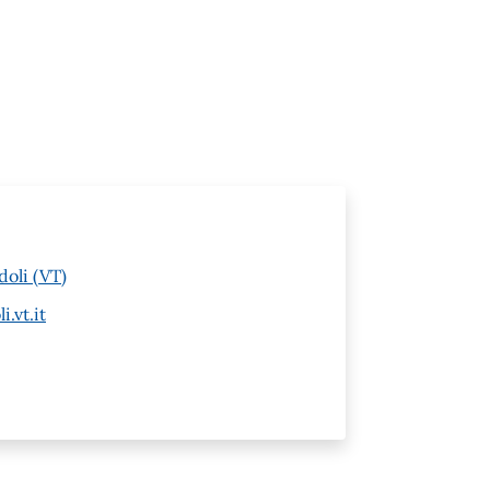
doli (VT)
.vt.it