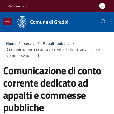
Salta al contenuto principale
Skip to footer content
Regione Lazio
Comune di Gradoli
Briciole di pane
Home
/
Servizi
/
Appalti pubblici
/
Comunicazione di conto corrente dedicato ad appalti e
commesse pubbliche
Comunicazione di conto
corrente dedicato ad
appalti e commesse
pubbliche