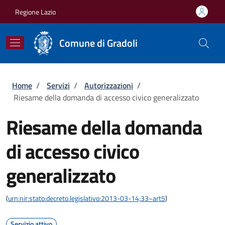
Salta al contenuto principale
Skip to footer content
Regione Lazio
Comune di Gradoli
Briciole di pane
Home
/
Servizi
/
Autorizzazioni
/
Riesame della domanda di accesso civico generalizzato
Riesame della domanda
di accesso civico
generalizzato
(
urn:nir:stato:decreto.legislativo:2013-03-14;33~art5
)
Servizio attivo