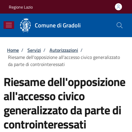
Salta al contenuto principale
Skip to footer content
Regione Lazio
Comune di Gradoli
Briciole di pane
Home
/
Servizi
/
Autorizzazioni
/
Riesame dell'opposizione all'accesso civico generalizzato
da parte di controinteressati
Riesame dell'opposizione
all'accesso civico
generalizzato da parte di
controinteressati