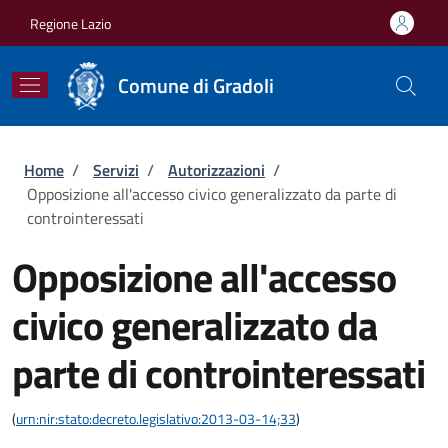
Salta al contenuto principale
Skip to footer content
Regione Lazio
Comune di Gradoli
Briciole di pane
Home
/
Servizi
/
Autorizzazioni
/
Opposizione all'accesso civico generalizzato da parte di
controinteressati
Opposizione all'accesso
civico generalizzato da
parte di controinteressati
(
urn:nir:stato:decreto.legislativo:2013-03-14;33
)