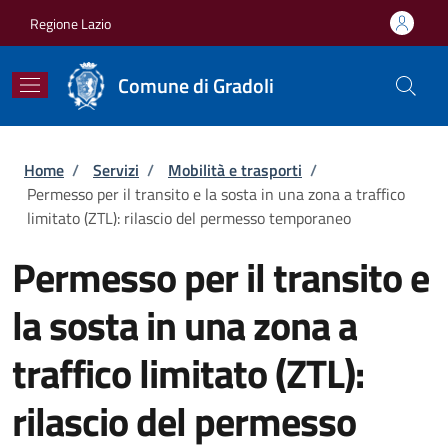
Salta al contenuto principale
Skip to footer content
Regione Lazio
Comune di Gradoli
Briciole di pane
Home
/
Servizi
/
Mobilità e trasporti
/
Permesso per il transito e la sosta in una zona a traffico
limitato (ZTL): rilascio del permesso temporaneo
Permesso per il transito e
la sosta in una zona a
traffico limitato (ZTL):
rilascio del permesso