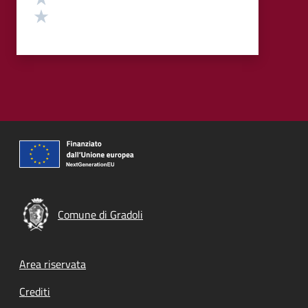
Valuta 1 stelle su 5
Comune di Gradoli
Footer menu
Area riservata
Crediti