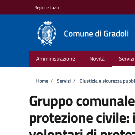
Salta al contenuto principale
Skip to footer content
Regione Lazio
Comune di Gradoli
Amministrazione
Novità
Servizi
Briciole di pane
Home
/
Servizi
/
Giustizia e sicurezza pubbl
Gruppo comunale d
protezione civile:
volontari di prote