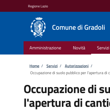
Salta al contenuto principale
Skip to footer content
Regione Lazio
Comune di Gradoli
Amministrazione
Novità
Servizi
Briciole di pane
Home
/
Servizi
/
Autorizzazioni
/
Occupazione di suolo pubblico per l'apertura di c
Occupazione di su
l'apertura di cant