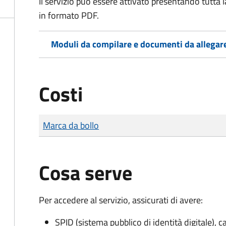
Il servizio può essere attivato presentando tutta
in formato PDF.
Moduli da compilare e documenti da allegar
Costi
Tipo di pagamento
Importo
Marca da bollo
Cosa serve
Per accedere al servizio, assicurati di avere:
SPID (sistema pubblico di identità digitale), ca