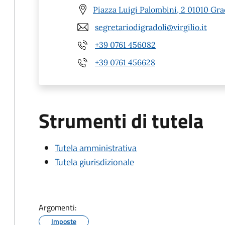
Piazza Luigi Palombini, 2 01010 Gra
segretariodigradoli@virgilio.it
+39 0761 456082
+39 0761 456628
Strumenti di tutela
Tutela amministrativa
Tutela giurisdizionale
Argomenti:
Imposte