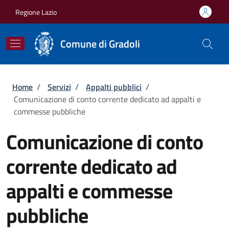
Salta al contenuto principale
Skip to footer content
Regione Lazio
Comune di Gradoli
Briciole di pane
Home
/
Servizi
/
Appalti pubblici
/
Comunicazione di conto corrente dedicato ad appalti e
commesse pubbliche
Comunicazione di conto
corrente dedicato ad
appalti e commesse
pubbliche