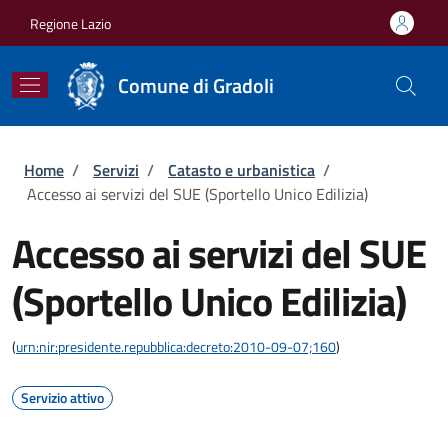
Salta al contenuto principale
Skip to footer content
Regione Lazio
Comune di Gradoli
Briciole di pane
Home
/
Servizi
/
Catasto e urbanistica
/
Accesso ai servizi del SUE (Sportello Unico Edilizia)
Accesso ai servizi del SUE
(Sportello Unico Edilizia)
(
urn:nir:presidente.repubblica:decreto:2010-09-07;160
)
Servizio attivo