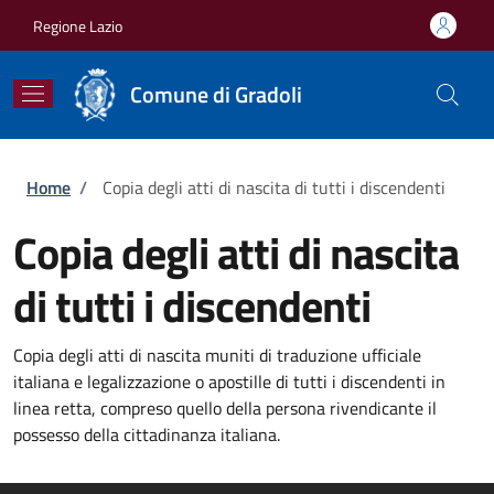
Salta al contenuto principale
Skip to footer content
Regione Lazio
Comune di Gradoli
Briciole di pane
Home
/
Copia degli atti di nascita di tutti i discendenti
Copia degli atti di nascita
di tutti i discendenti
Copia degli atti di nascita muniti di traduzione ufficiale
italiana e legalizzazione o apostille di tutti i discendenti in
linea retta, compreso quello della persona rivendicante il
possesso della cittadinanza italiana.