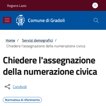
Salta al contenuto principale
Skip to footer content
Regione Lazio
Comune di Gradoli
Briciole di pane
Home
/
Servizi demografici
/
Chiedere l'assegnazione della numerazione civica
Chiedere l'assegnazione
della numerazione civica
Condividi
Normativa di riferimento