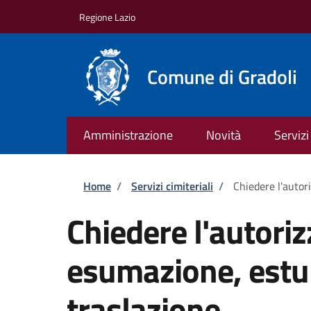
Salta al contenuto principale
Skip to footer content
Regione Lazio
Comune di Gradoli
Amministrazione
Novità
Servizi
Briciole di pane
Home
/
Servizi cimiteriali
/
Chiedere l'autor
Chiedere l'autoriz
esumazione, estu
traslazione