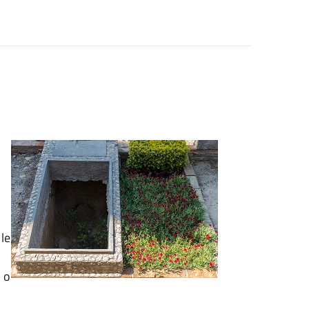
 le
)
o