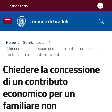
Salta al contenuto principale
Skip to footer content
Regione Lazio
Comune di Gradoli
Briciole di pane
Home
/
Servizi sociali
/
Chiedere la concessione di un contributo economico per
un familiare non autosufficiente
Chiedere la concessione
di un contributo
economico per un
familiare non