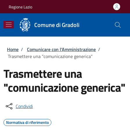
Salta al contenuto principale
Skip to footer content
Regione Lazio
Comune di Gradoli
Briciole di pane
Home
/
Comunicare con l'Amministrazione
/
Trasmettere una "comunicazione generica"
Trasmettere una
"comunicazione generica"
Condividi
Normativa di riferimento