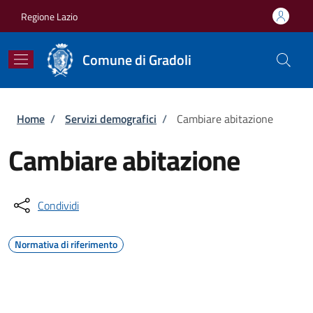
Salta al contenuto principale
Skip to footer content
Regione Lazio
Comune di Gradoli
Briciole di pane
Home
/
Servizi demografici
/
Cambiare abitazione
Cambiare abitazione
Condividi
Normativa di riferimento