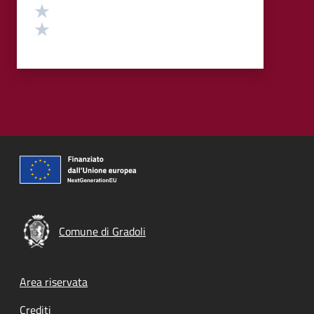
Valuta 2 stelle su 5
Valuta 1 stelle su 5
Comune di Gradoli
Footer menu
Area riservata
Crediti