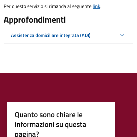
Per questo servizio si rimanda al seguente
link
.
Approfondimenti
Assistenza domiciliare integrata (ADI)
Quanto sono chiare le
informazioni su questa
pagina?