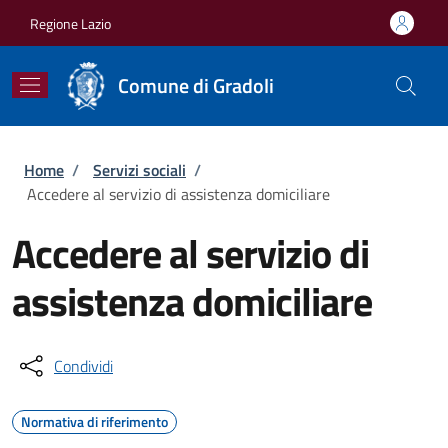
Salta al contenuto principale
Skip to footer content
Regione Lazio
Comune di Gradoli
Briciole di pane
Home
/
Servizi sociali
/
Accedere al servizio di assistenza domiciliare
Accedere al servizio di
assistenza domiciliare
Condividi
Normativa di riferimento