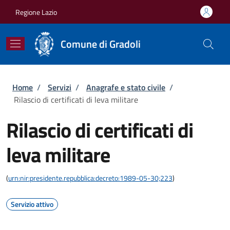
Salta al contenuto principale
Skip to footer content
Regione Lazio
Comune di Gradoli
Briciole di pane
Home
/
Servizi
/
Anagrafe e stato civile
/
Rilascio di certificati di leva militare
Rilascio di certificati di
leva militare
(
urn:nir:presidente.repubblica:decreto:1989-05-30;223
)
Servizio attivo