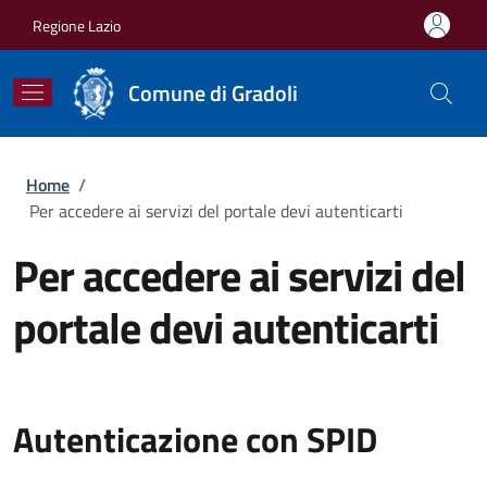
Salta al contenuto principale
Skip to footer content
Regione Lazio
Comune di Gradoli
Briciole di pane
Home
/
Per accedere ai servizi del portale devi autenticarti
Per accedere ai servizi del
portale devi autenticarti
Autenticazione con SPID